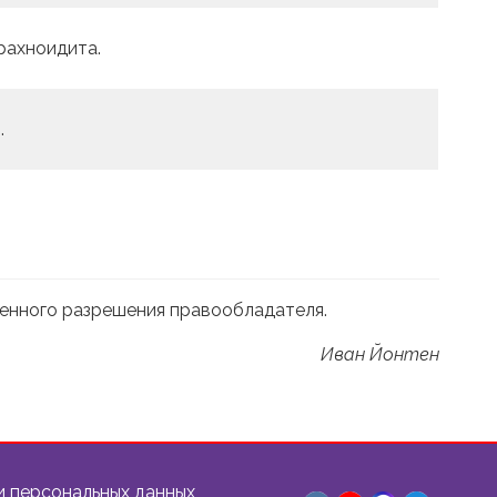
рахноидита.
.
менного разрешения правообладателя.
Иван Йонтен
и персональных данных