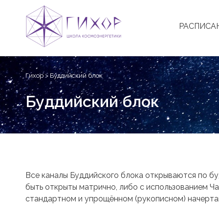
РАСПИСА
Skip
to
Гихор
>
Буддийский блок
content
Буддийский блок
Все каналы Буддийского блока открываются по буд
быть открыты матрично, либо с использованием Ча
стандартном и упрощённом (рукописном) начерта