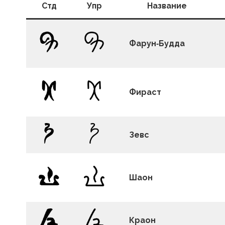
Стд
Упр
Название
Фарун‑Будда
Фираст
Зевс
Шаон
Краон