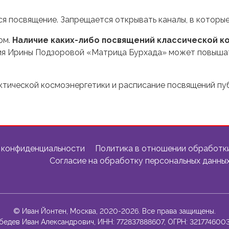
я посвящение. Запрещается открывать каналы, в которые
ом.
Наличие каких-либо посвящений классической к
ния Ирины Подзоровой «Матрица Бурхада» может повыша
ктической космоэнергетики и расписание посвящений п
 конфиденциальности
Политика в отношении обработк
Согласие на обработку персональных данны
© Иван Йонтен, Москва, 2020-2026. Все права защищены.
бедев Иван Александрович, ИНН: 772837888607, ОГРН: 3217746003