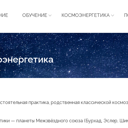
НИЕ
ОБУЧЕНИЕ
КОСМОЭНЕРГЕТИКА
П
оэнергетика
тоятельная практика, родственная классической космоэ
ики — планеты Межзвёздного союза (Бурхад, Эслер, Шимо