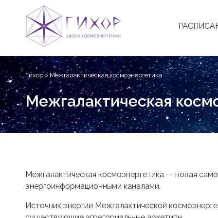
РАСПИСА
Skip
to
Гихор
>
Межгалактическая космоэнергетика
content
Межгалактическая косм
Межгалактическая космоэнергетика — новая самос
энергоинформационными каналами.
Источник энергии Межгалактической космоэнергет
существующие эгрегориальные архетипы.