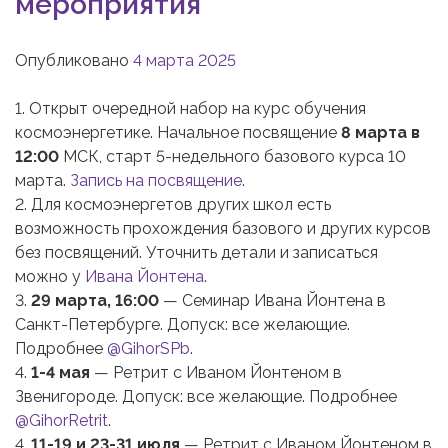
мероприятия
Опубликовано
4 марта 2025
1. Открыт очередной набор на курс обучения
космоэнергетике. Начальное посвящение
8 марта в
12:00
МСК, старт 5-недельного базового курса 10
марта.
Запись на посвящение
.
2. Для космоэнергетов других школ есть
возможность прохождения базового и других курсов
без посвящений. Уточнить детали и записаться
можно у
Ивана Йонтена
.
3.
29 марта, 16:00
— Семинар Ивана Йонтена в
Санкт-Петербурге. Допуск: все желающие.
Подробнее
@GihorSPb
.
4.
1-4 мая
— Ретрит с Иваном Йонтеном в
Звенигороде. Допуск: все желающие. Подробнее
@GihorRetrit
.
4.
11-19 и 23-31 июля
— Ретрит с Иваном Йонтеном в