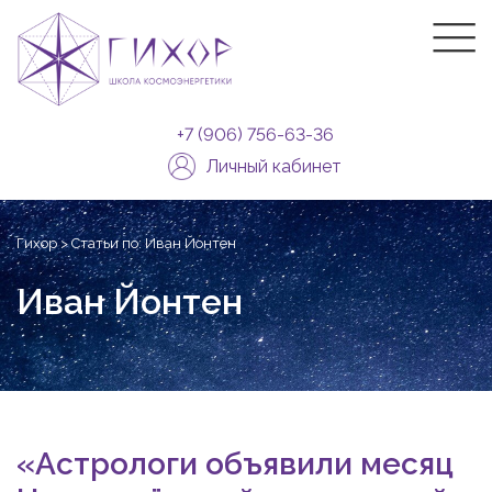
Skip
|||
to
content
+7 (906) 756-63-36
Личный кабинет
Гихор
>
Статьи по: Иван Йонтен
Иван Йонтен
«Астрологи объявили месяц