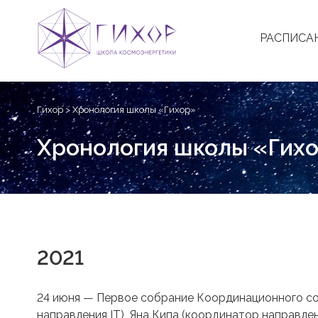
РАСПИСА
Skip
to
Гихор
>
Хронология школы «Гихор»
content
Хронология школы «Гих
2021
24 июня — Первое собрание Координационного со
направления IT), Яна Кипа (координатор направле